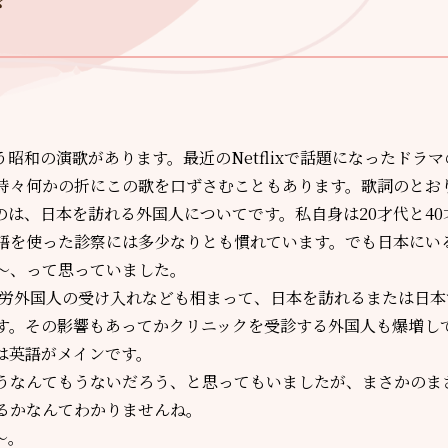
“
う昭和の演歌があります。最近の
Netflix
で話題になったドラマ
時々何かの折にこの歌を口ずさむこともあります。歌詞のとおり
だのは、日本を訪れる外国人についてです。私自身は
20
才代と
40
語を使った診察には多少なりとも慣れています。でも日本にい
～、って思っていました。
労外国人の受け入れなども相まって、日本を訪れるまたは日本
す。その影響もあってかクリニックを受診する外国人も爆増し
は英語がメインです。
うなんてもうないだろう、と思ってもいましたが、まさかのま
るかなんてわかりませんね。
～。