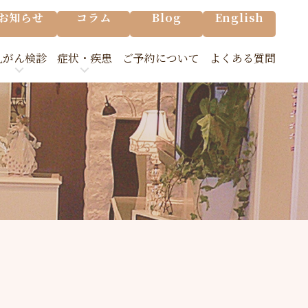
お知らせ
コラム
Blog
English
乳がん検診
症状・疾患
ご予約について
よくある質問
の乳がん検診
乳腺の主な病気
の流れ/Q&A
乳房が痛む
検診について
脇の下が痛む
乳首から出血がある
胸が張る