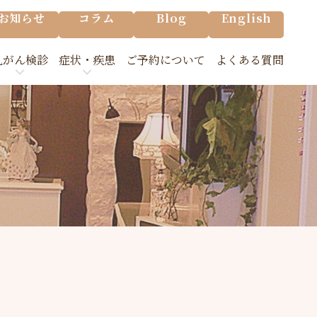
お知らせ
コラム
Blog
English
乳がん検診
症状・疾患
ご予約について
よくある質問
の乳がん検診
乳腺の主な病気
の流れ/Q&A
乳房が痛む
検診について
脇の下が痛む
乳首から出血がある
胸が張る