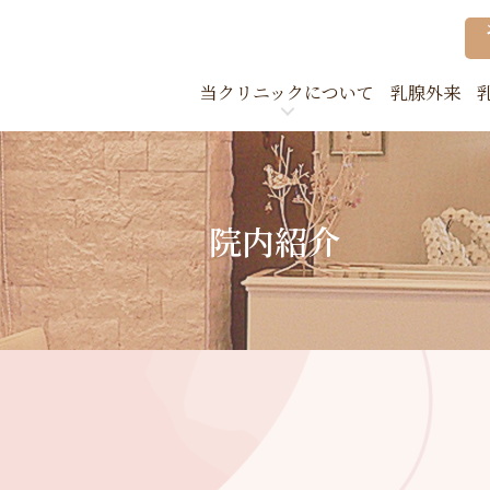
当クリニックについて
乳腺外来
クリニック案内
当院
取り組みについて
検診
院内紹介
院内紹介
企業